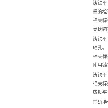
铸铁平
重的检
相关标
莫氏圆
铸铁平
轴孔。
相关标
使用铸
铸铁平
相关标
铸铁平
正确地