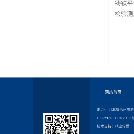
铸铁平
检验测
网站首页
地 址：河北省沧州市泊
COPYRIGHT © 20
技术支持：驰业传媒