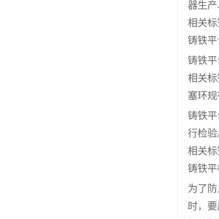
器生产
相关标
铸铁平
铸铁平
相关标
塞环规
铸铁平
行检验
相关标
铸铁平
为了防
时，要