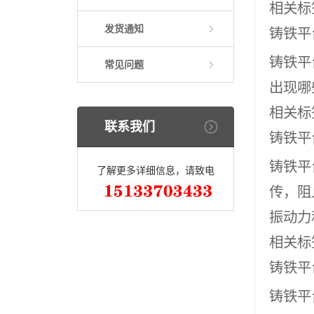
相关标
发货通知
铸铁平
铸铁平
常见问题
出现哪
相关标
联系我们
铸铁平
铸铁平
了解更多详细信息，请致电
传，阻
振动力
相关标
铸铁平
铸铁平