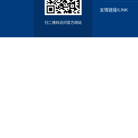
友情链接/LINK
扫二维码访问官方网站