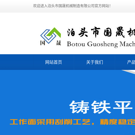
欢迎进入泊头市国晟机械制造有限公司官方网站！
网站首页
关于我们
产