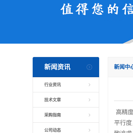
新闻资讯
新闻中
行业资讯
技术文章
高精度
采购指南
平行度
公司动态