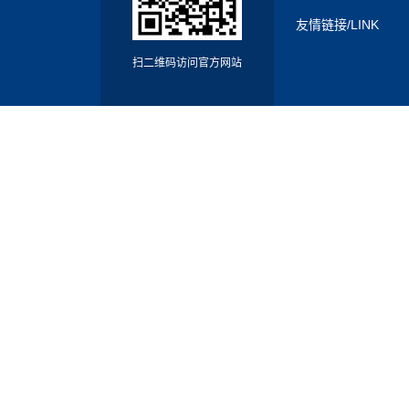
友情链接/LINK
扫二维码访问官方网站