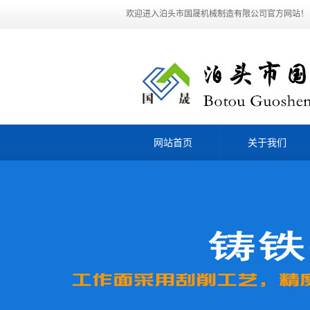
欢迎进入泊头市国晟机械制造有限公司官方网站！
网站首页
关于我们