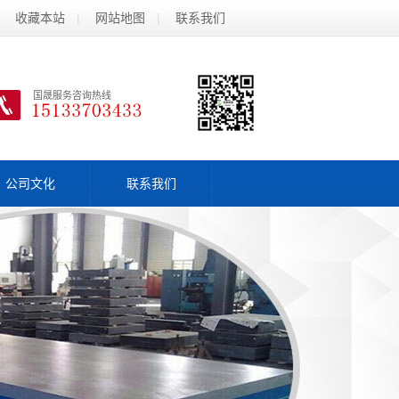
收藏本站
|
网站地图
|
联系我们
国晟服务咨询热线
公司文化
联系我们