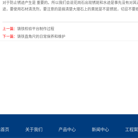
对于防止锈迹产生是 重要的。所以我们会说花岗石出现锈斑和水迹是事先没有对其
迹，要使用石材清洗剂，要注意的是搞清楚大理石上的黄斑是不是锈斑，切忌不要
上一篇：
铸铁检验平台制作过程
下一篇：
铸铁直角尺的日常保养和维护
站首页
关于我们
产品中心
新闻中心
工程案