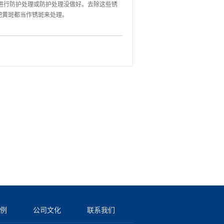
进行防护处理或防护处理没做好。去除这些锈
把黄斑都当作锈斑来处理。
例
公司文化
联系我们